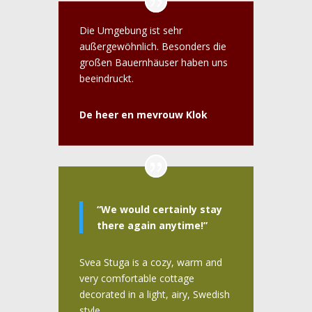
Die Umgebung ist sehr
außergewöhnlich. Besonders die
großen Bauernhäuser haben uns
beeindruckt.
De heer en mevrouw Klok
“We would certainly stay
there again anytime!”
Svea Stuga is a cozy, warm and
very comfortable cottage
decorated in a light, airy, Swedish
style.